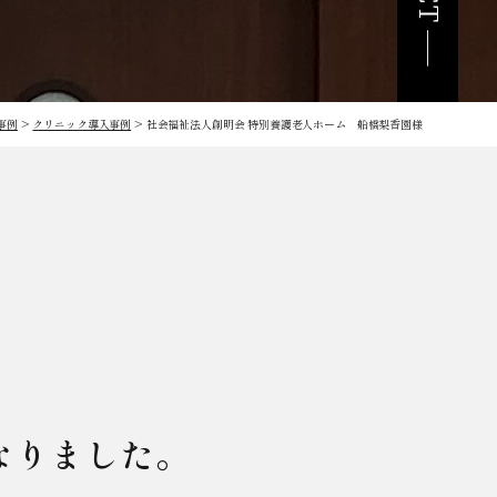
事例
>
クリニック導入事例
>
社会福祉法人創明会 特別養護老人ホーム 船橋梨香園様
なりました。